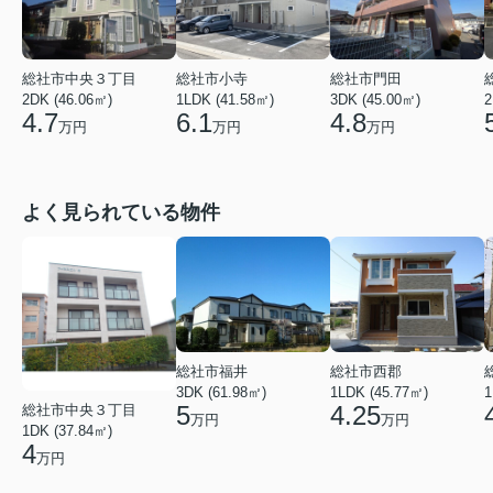
総社市中央３丁目
総社市小寺
総社市門田
2DK (46.06㎡)
1LDK (41.58㎡)
3DK (45.00㎡)
2
4.7
6.1
4.8
万円
万円
万円
よく見られている物件
総社市福井
総社市西郡
3DK (61.98㎡)
1LDK (45.77㎡)
1
5
4.25
総社市中央３丁目
万円
万円
1DK (37.84㎡)
4
万円