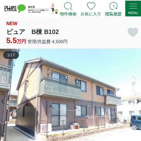
NEW
ピュア B棟 B102
5.5
万円
管理/共益費 4,500円
1
/
17