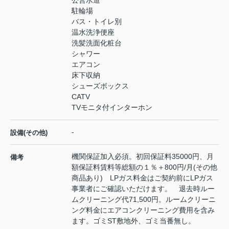
駐輪場
バス・トイレ別
温水洗浄便座
洗髪洗面化粧台
シャワー
エアコン
床下収納
シューズボックス
CATV
TVモニタ付インターホン
-
設備(その他)
機関保証加入必須。初回保証料35000円、月
備考
額保証料賃料等総額の１％＋800円/月(その他
商品あり) LPガス料金はご契約前にLPガス
事業者にご確認いただけます。 退去時ルー
ムクリーニング代71,500円。ルームクリーニ
ング料金にエアコンクリーニング費用を含み
ます。ゴミST敷地外、ゴミ当番無し。