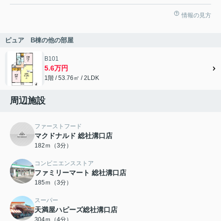
情報の見方
ピュア B棟の他の部屋
B101
5.6万円
1階 / 53.76㎡ / 2LDK
周辺施設
ファーストフード
マクドナルド 総社溝口店
182ｍ（3分）
コンビニエンスストア
ファミリーマート 総社溝口店
185ｍ（3分）
スーパー
天満屋ハピーズ総社溝口店
304ｍ（4分）