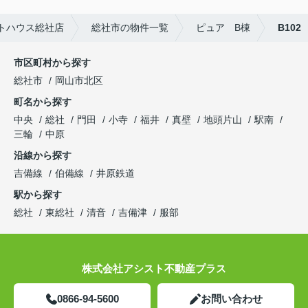
トハウス総社店
総社市の物件一覧
ピュア B棟
B102
市区町村から探す
総社市
岡山市北区
町名から探す
中央
総社
門田
小寺
福井
真壁
地頭片山
駅南
三輪
中原
沿線から探す
吉備線
伯備線
井原鉄道
駅から探す
総社
東総社
清音
吉備津
服部
株式会社アシスト不動産プラス
0866-94-5600
お問い合わせ