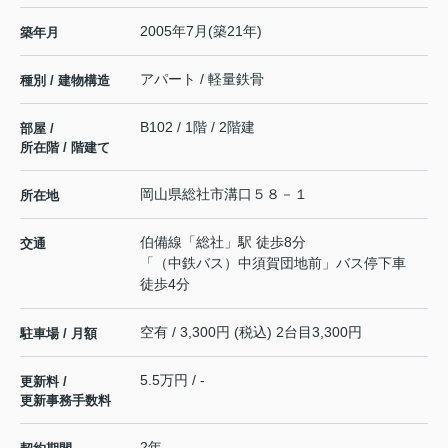
2005年7月(築21年)
築年月
アパート / 軽量鉄骨
種別 / 建物構造
B102 / 1階 / 2階建
部屋 /
所在階 / 階建て
岡山県
総社市
溝口
５８－１
所在地
伯備線
「
総社
」駅 徒歩8分
交通
「（中鉄バス）中須賀団地前」バス停下車
徒歩4分
空有 / 3,300円 (税込) 2台目3,300円
駐車場 / 月額
5.5万円 / -
更新料 /
更新事務手数料
2年