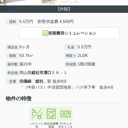
【外観】
5.5万円 管理/共益費 4,500円
賃料
初期費用シミュレーション
0ヶ月
5.5万円
保証金
礼金
53.76㎡
2LDK
面積
間取り
築21年
1階/2階建
築年数
所在階
岡山県
総社市
溝口
５８－１
所在地
伯備線
「
総社
」駅 徒歩8分
交通
「（中鉄バス）中須賀団地前」バス停下車 徒歩4分
物件の特徴
バストイレ
室内洗濯機
TVモニタ
別
置場
付きインタ