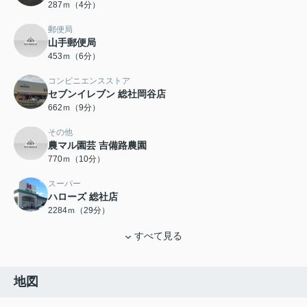
287ｍ（4分）
郵便局
山手郵便局
453ｍ（6分）
コンビニエンスストア
セブンイレブン 総社岡谷店
662ｍ（9分）
その他
農マル園芸 吉備路農園
770ｍ（10分）
スーパー
ハローズ 総社店
2284ｍ（29分）
すべて見る
地図