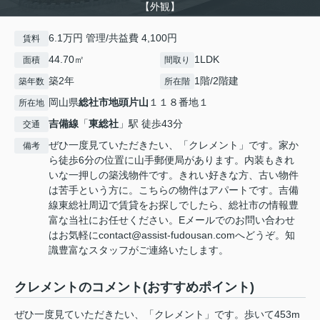
【外観】
6.1万円 管理/共益費 4,100円
賃料
44.70㎡
1LDK
面積
間取り
築2年
1階/2階建
築年数
所在階
岡山県
総社市
地頭片山
１１８番地１
所在地
吉備線
「
東総社
」駅 徒歩43分
交通
ぜひ一度見ていただきたい、「クレメント」です。家か
備考
ら徒歩6分の位置に山手郵便局があります。内装もきれ
いな一押しの築浅物件です。きれい好きな方、古い物件
は苦手という方に。こちらの物件はアパートです。吉備
線東総社周辺で賃貸をお探しでしたら、総社市の情報豊
富な当社にお任せください。Eメールでのお問い合わせ
はお気軽にcontact@assist-fudousan.comへどうぞ。知
識豊富なスタッフがご連絡いたします。
クレメントのコメント(おすすめポイント)
ぜひ一度見ていただきたい、「クレメント」です。歩いて453m