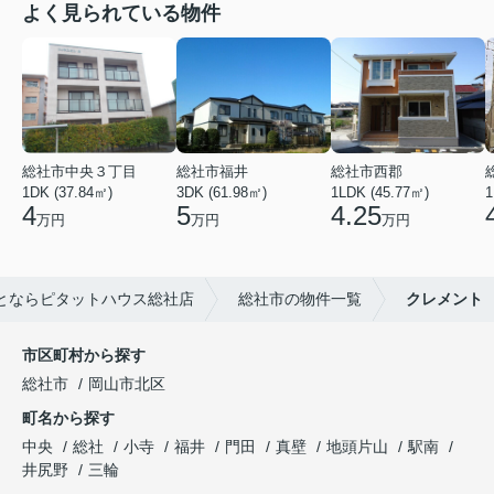
よく見られている物件
総社市中央３丁目
総社市福井
総社市西郡
1DK (37.84㎡)
3DK (61.98㎡)
1LDK (45.77㎡)
1
4
5
4.25
万円
万円
万円
とならピタットハウス総社店
総社市の物件一覧
クレメント
市区町村から探す
総社市
岡山市北区
町名から探す
中央
総社
小寺
福井
門田
真壁
地頭片山
駅南
井尻野
三輪