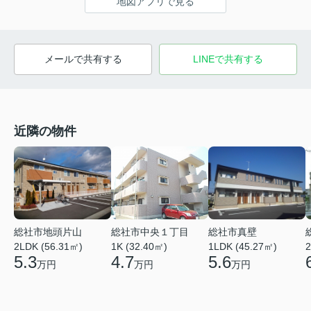
地図アプリで見る
メールで共有する
LINEで共有する
近隣の物件
総社市地頭片山
総社市中央１丁目
総社市真壁
2LDK (56.31㎡)
1K (32.40㎡)
1LDK (45.27㎡)
2
5.3
4.7
5.6
万円
万円
万円