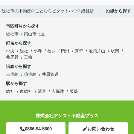
総社市の不動産のことならピタットハウス総社店
沿線から探す
市区町村から探す
総社市
岡山市北区
町名から探す
中央
総社
小寺
福井
門田
真壁
地頭片山
駅南
井尻野
三輪
沿線から探す
吉備線
伯備線
井原鉄道
駅から探す
総社
東総社
清音
吉備津
服部
株式会社アシスト不動産プラス
0866-94-5600
お問い合わせ