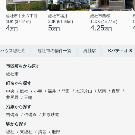
総社市中央３丁目
総社市福井
総社市西郡
1DK (37.84㎡)
3DK (61.98㎡)
1LDK (45.77㎡)
1
4
5
4.25
万円
万円
万円
トハウス総社店
総社市の物件一覧
総社駅
Kパティオ S
市区町村から探す
総社市
町名から探す
中央
総社
小寺
福井
門田
地頭片山
駅南
真壁
井尻野
三輪
沿線から探す
吉備線
伯備線
井原鉄道
駅から探す
総社
東総社
清音
服部