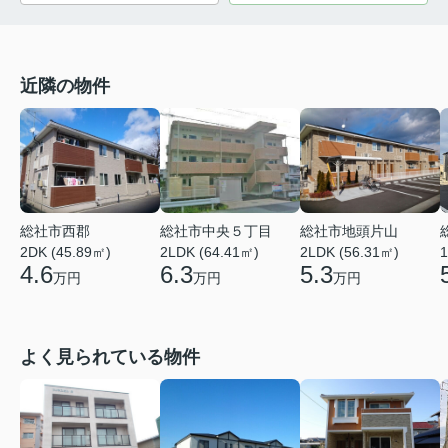
近隣の物件
総社市西郡
総社市中央５丁目
総社市地頭片山
2DK (45.89㎡)
2LDK (64.41㎡)
2LDK (56.31㎡)
1
4.6
6.3
5.3
万円
万円
万円
よく見られている物件