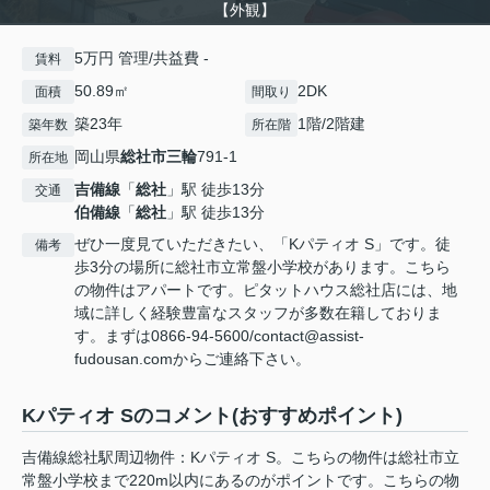
【外観】
5万円 管理/共益費 -
賃料
50.89㎡
2DK
面積
間取り
築23年
1階/2階建
築年数
所在階
岡山県
総社市
三輪
791-1
所在地
吉備線
「
総社
」駅 徒歩13分
交通
伯備線
「
総社
」駅 徒歩13分
ぜひ一度見ていただきたい、「Kパティオ S」です。徒
備考
歩3分の場所に総社市立常盤小学校があります。こちら
の物件はアパートです。ピタットハウス総社店には、地
域に詳しく経験豊富なスタッフが多数在籍しておりま
す。まずは0866-94-5600/contact@assist-
fudousan.comからご連絡下さい。
Kパティオ Sのコメント(おすすめポイント)
吉備線総社駅周辺物件：Kパティオ S。こちらの物件は総社市立
常盤小学校まで220m以内にあるのがポイントです。こちらの物