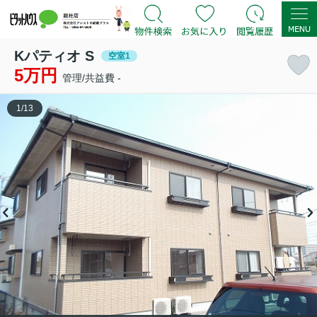
Kパティオ S
空室1
5万円
管理/共益費 -
1
/
13