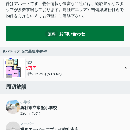
件はアパートです。物件情報が豊富な当社には、経験豊かなスタ
ッフが多数在籍しております。総社市エリアや吉備線総社付近で
物件をお探しの方はお気軽にご連絡下さい。
お問い合わせ
無料
Kパティオ Sの募集中物件
102
5万円
1階 / 15.39坪(50.89㎡)
周辺施設
小学校
総社市立常盤小学校
220ｍ（3分）
スーパー
業務スーパー エブリイ総社南店