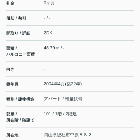
0ヶ月
礼金
- / -
償却 / 敷引
2DK
間取り / 詳細
48.79㎡ / -
面積 /
バルコニー面積
-
向き
2004年4月(築22年)
築年月
アパート / 軽量鉄骨
種別 / 建物構造
101 / 1階 / 2階建
部屋 /
所在階 / 階建て
岡山県
総社市
中原
５８２
所在地