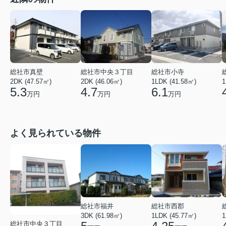
総社市真壁
総社市中央３丁目
総社市小寺
2DK (47.57㎡)
2DK (46.06㎡)
1LDK (41.58㎡)
1
5.3
4.7
6.1
万円
万円
万円
よく見られている物件
総社市福井
総社市西郡
3DK (61.98㎡)
1LDK (45.77㎡)
1
総社市中央３丁目