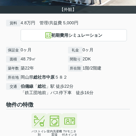
【外観】
4.8万円 管理/共益費 5,000円
賃料
初期費用シミュレーション
0ヶ月
0ヶ月
保証金
礼金
48.79㎡
2DK
面積
間取り
築22年
1階/2階建
築年数
所在階
岡山県
総社市
中原
５８２
所在地
伯備線
「
総社
」駅 徒歩22分
交通
「鉄工団地前」バス停下車 徒歩16分
物件の特徴
バストイレ
室内洗濯機
TVモニタ
別
置場
付きインタ