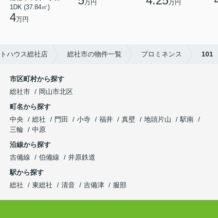
5
4.25
万円
万円
1DK (37.84㎡)
4
万円
ットハウス総社店
総社市の物件一覧
プロミネンス
101
市区町村から探す
総社市
岡山市北区
町名から探す
中央
総社
門田
小寺
福井
真壁
地頭片山
駅南
三輪
中原
沿線から探す
吉備線
伯備線
井原鉄道
駅から探す
総社
東総社
清音
吉備津
服部