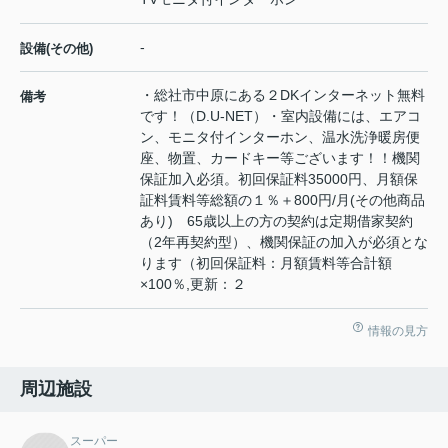
-
設備(その他)
・総社市中原にある２DKインターネット無料
備考
です！（D.U-NET）・室内設備には、エアコ
ン、モニタ付インターホン、温水洗浄暖房便
座、物置、カードキー等ございます！！機関
保証加入必須。初回保証料35000円、月額保
証料賃料等総額の１％＋800円/月(その他商品
あり) 65歳以上の方の契約は定期借家契約
（2年再契約型）、機関保証の加入が必須とな
ります（初回保証料：月額賃料等合計額
×100％,更新：２
情報の見方
周辺施設
スーパー