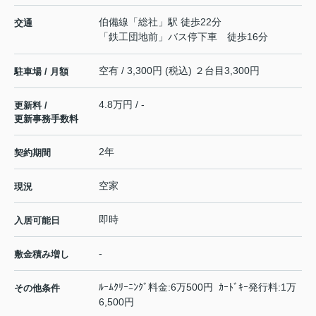
伯備線
「
総社
」駅 徒歩22分
交通
「鉄工団地前」バス停下車 徒歩16分
空有 / 3,300円 (税込) ２台目3,300円
駐車場 / 月額
4.8万円 / -
更新料 /
更新事務手数料
2年
契約期間
空家
現況
即時
入居可能日
-
敷金積み増し
ﾙｰﾑｸﾘｰﾆﾝｸﾞ料金:6万500円 ｶｰﾄﾞｷｰ発行料:1万
その他条件
6,500円