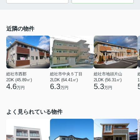
近隣の物件
総社市西郡
総社市中央５丁目
総社市地頭片山
2DK (45.89㎡)
2LDK (64.41㎡)
2LDK (56.31㎡)
1
4.6
6.3
5.3
万円
万円
万円
よく見られている物件