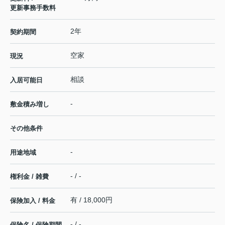
更新事務手数料
2年
契約期間
空家
現況
相談
入居可能日
-
敷金積み増し
その他条件
-
用途地域
- / -
権利金 / 雑費
有 / 18,000円
保険加入 / 料金
- / -
保険名 / 保険期間