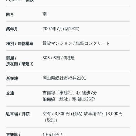
南
向き
2007年7月(築19年)
築年月
賃貸マンション / 鉄筋コンクリート
種別 / 建物構造
305 / 3階 / 3階建
部屋 /
所在階 / 階建て
岡山県
総社市
福井
2101
所在地
吉備線
「
東総社
」駅 徒歩7分
交通
伯備線
「
総社
」駅 徒歩26分
空有 / 3,300円 (税込) 駐車場2台目3,000円
駐車場 / 月額
（税別）
1.65万円 / -
更新料 /