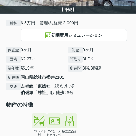
【外観】
6.3万円 管理/共益費 2,000円
賃料
初期費用シミュレーション
0ヶ月
0ヶ月
保証金
礼金
62.27㎡
3LDK
面積
間取り
築19年
3階/3階建
築年数
所在階
岡山県
総社市
福井
2101
所在地
吉備線
「
東総社
」駅 徒歩7分
交通
伯備線
「
総社
」駅 徒歩26分
物件の特徴
バストイレ
TVモニタ
独立洗面台
別
付きインタ