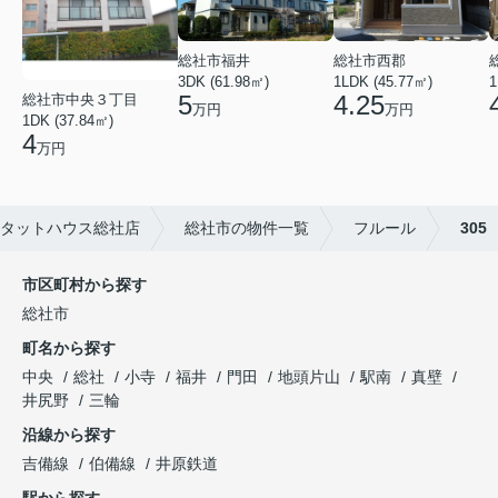
総社市福井
総社市西郡
3DK (61.98㎡)
1LDK (45.77㎡)
1
5
4.25
総社市中央３丁目
万円
万円
1DK (37.84㎡)
4
万円
タットハウス総社店
総社市の物件一覧
フルール
305
市区町村から探す
総社市
町名から探す
中央
総社
小寺
福井
門田
地頭片山
駅南
真壁
井尻野
三輪
沿線から探す
吉備線
伯備線
井原鉄道
駅から探す