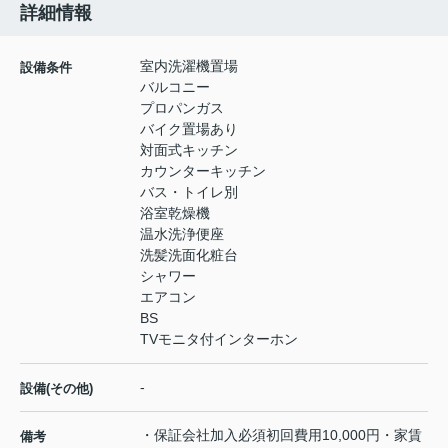
詳細情報
室内洗濯機置場
設備条件
バルコニー
プロパンガス
バイク置場あり
対面式キッチン
カウンターキッチン
バス・トイレ別
浴室乾燥機
温水洗浄便座
洗髪洗面化粧台
シャワー
エアコン
BS
TVモニタ付インターホン
-
設備(その他)
・保証会社加入必須初回費用10,000円・家賃
備考