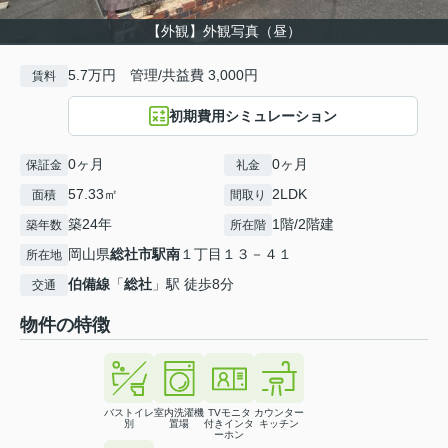
【外観】外観写真（昼）
5.7万円 管理/共益費 3,000円
賃料
初期費用シミュレーション
0ヶ月
0ヶ月
保証金
礼金
57.33㎡
2LDK
面積
間取り
築24年
1階/2階建
築年数
所在階
岡山県
総社市
駅南
１丁目１３－４１
所在地
伯備線
「
総社
」駅 徒歩8分
交通
物件の特徴
バストイレ
室内洗濯機
TVモニタ
カウンター
別
置場
付きインタ
キッチン
ーホン