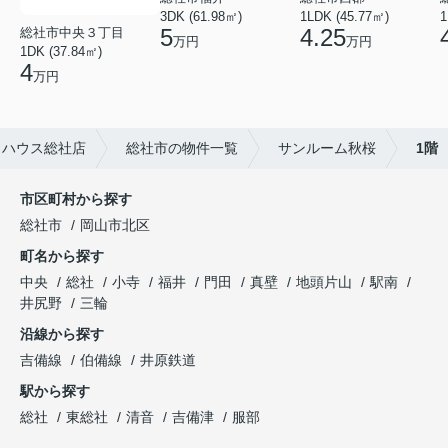
3DK (61.98㎡)
1LDK (45.77㎡)
1
5
4.25
総社市中央３丁目
万円
万円
1DK (37.84㎡)
4
万円
トハウス総社店
総社市の物件一覧
サンルーム秋桜
1階
市区町村から探す
総社市
岡山市北区
町名から探す
中央
総社
小寺
福井
門田
真壁
地頭片山
駅南
井尻野
三輪
沿線から探す
吉備線
伯備線
井原鉄道
駅から探す
総社
東総社
清音
吉備津
服部