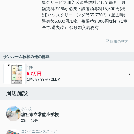
集金サービス加入必須手数料として毎月、月
額賃料の1%が必要・設備消毒料15,500円(税
別)ハウスクリーニング代55,770円（退去時）
畳表替5,500円/1枚、襖張替3.300円/1枚（1室
全て/退去時） 保険加入義務有
情報の見方
サンルーム秋桜の他の部屋
1階
5.7万円
1階 / 57.33㎡ / 2LDK
周辺施設
小学校
総社市立常盤小学校
23ｍ（1分）
コンビニエンスストア