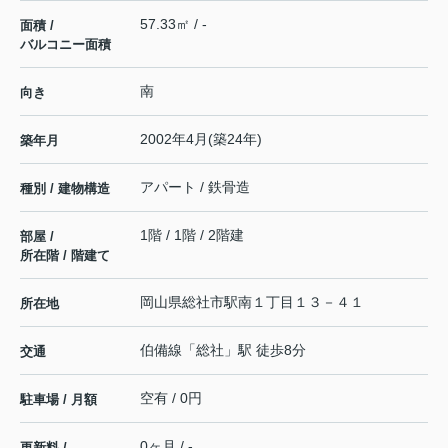
57.33㎡ / -
面積 /
バルコニー面積
南
向き
2002年4月(築24年)
築年月
アパート / 鉄骨造
種別 / 建物構造
1階 / 1階 / 2階建
部屋 /
所在階 / 階建て
岡山県
総社市
駅南
１丁目１３－４１
所在地
伯備線
「
総社
」駅 徒歩8分
交通
空有 / 0円
駐車場 / 月額
0ヶ月 / -
更新料 /