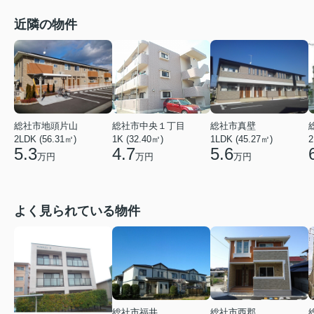
近隣の物件
総社市地頭片山
総社市中央１丁目
総社市真壁
2LDK (56.31㎡)
1K (32.40㎡)
1LDK (45.27㎡)
2
5.3
4.7
5.6
万円
万円
万円
よく見られている物件
総社市福井
総社市西郡