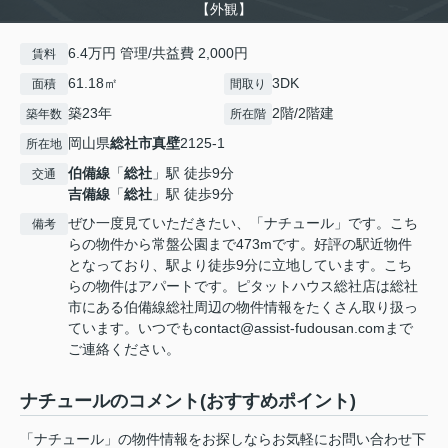
【外観】
6.4万円 管理/共益費 2,000円
賃料
61.18㎡
3DK
面積
間取り
築23年
2階/2階建
築年数
所在階
岡山県
総社市
真壁
2125-1
所在地
伯備線
「
総社
」駅 徒歩9分
交通
吉備線
「
総社
」駅 徒歩9分
ぜひ一度見ていただきたい、「ナチュール」です。こち
備考
らの物件から常盤公園まで473mです。好評の駅近物件
となっており、駅より徒歩9分に立地しています。こち
らの物件はアパートです。ピタットハウス総社店は総社
市にある伯備線総社周辺の物件情報をたくさん取り扱っ
ています。いつでもcontact@assist-fudousan.comまで
ご連絡ください。
ナチュールのコメント(おすすめポイント)
「ナチュール」の物件情報をお探しならお気軽にお問い合わせ下