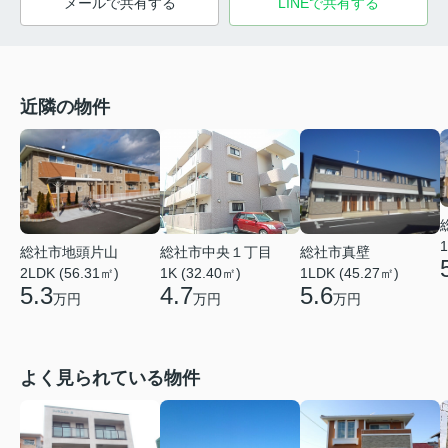
メールで共有する
LINEで共有する
近隣の物件
1
総社市地頭片山
総社市中央１丁目
総社市真壁
2LDK (56.31㎡)
1K (32.40㎡)
1LDK (45.27㎡)
5.3
4.7
5.6
万円
万円
万円
よく見られている物件