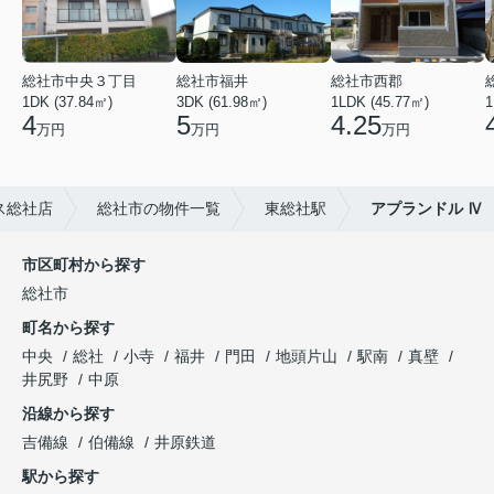
総社市中央３丁目
総社市福井
総社市西郡
1DK (37.84㎡)
3DK (61.98㎡)
1LDK (45.77㎡)
1
4
5
4.25
万円
万円
万円
ス総社店
総社市の物件一覧
東総社駅
アプランドル Ⅳ
市区町村から探す
総社市
町名から探す
中央
総社
小寺
福井
門田
地頭片山
駅南
真壁
井尻野
中原
沿線から探す
吉備線
伯備線
井原鉄道
駅から探す