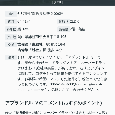
【外観】
6.3万円 管理/共益費 2,000円
賃料
64.41㎡
2LDK
面積
間取り
築16年
2階/3階建
築年数
所在階
岡山県
総社市
中央
５丁目6-105
所在地
吉備線
「
東総社
」駅 徒歩16分
交通
吉備線
「
総社
」駅 徒歩24分
ぜひ一度見ていただきたい、「アプランドル Ⅳ」で
備考
す。家から徒歩5分にドラッグストア「スーパードラッ
グひまわり 総社中央店」があります。造りとデザイン
に関して、自信をもって情報を提供できるマンションで
す。お客様の希望にマッチした物件が、総社市でならき
っと見つかります。0866-94-5600やcontact@assist-
fudousan.comからお気軽にお問い合わせください。
アプランドル Ⅳのコメント(おすすめポイント)
歩いて徒歩5分の場所にスーパードラッグひまわり 総社中央店も