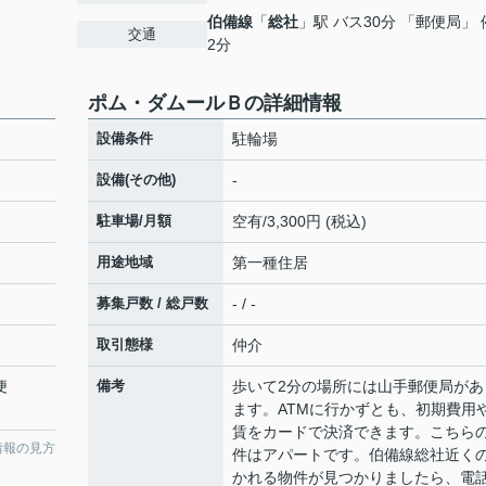
伯備線
「
総社
」駅 バス30分 「郵便局」 
交通
2分
ポム・ダムールＢの詳細情報
設備条件
駐輪場
設備(その他)
-
駐車場/月額
空有/3,300円 (税込)
用途地域
第一種住居
募集戸数 / 総戸数
- / -
取引態様
仲介
便
備考
歩いて2分の場所には山手郵便局があ
ます。ATMに行かずとも、初期費用
賃をカードで決済できます。こちら
情報の見方
件はアパートです。伯備線総社近く
かれる物件が見つかりましたら、電