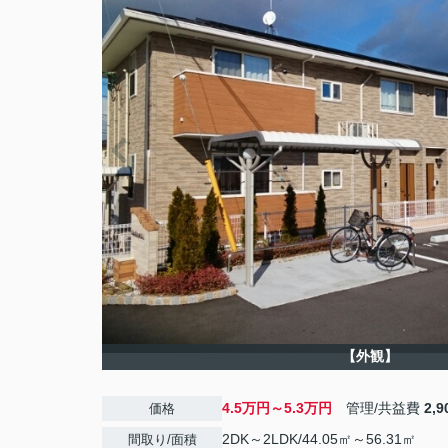
【外観】
4.5万円～5.3万円
管理/共益費
2,
価格
2DK～2LDK/44.05㎡～56.31㎡
間取り/面積