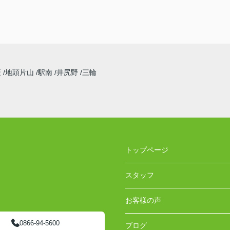
壁
地頭片山
駅南
井尻野
三輪
トップページ
スタッフ
お客様の声
0866-94-5600
ブログ