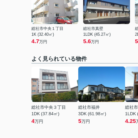
総社市中央１丁目
総社市真壁
1K (32.40㎡)
1LDK (45.27㎡)
2
4.7
5.6
5
万円
万円
よく見られている物件
総社市中央３丁目
総社市福井
総社市
1DK (37.84㎡)
3DK (61.98㎡)
1LDK 
4
5
4.25
万円
万円