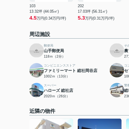
103
202
13.32坪 (44.05㎡)
17.03坪 (56.31㎡)
4.5
5.3
万円(0.34万円/坪)
万円(0.31万円/坪)
周辺施設
郵便局
そ
山手郵便局
農
118ｍ（2分）
2
コンビニエンスストア
コ
ファミリーマート 総社岡谷店
セ
1002ｍ（13分）
1
スーパー
警
ハローズ 総社店
総
2020ｍ（26分）
2
近隣の物件