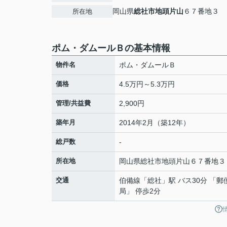
岡山県
総社市
地頭片山
６７番地３
所在地
ポム・ダムールＢの基本情報
物件名
ポム・ダムールＢ
価格
4.5万円～5.3万円
管理/共益費
2,900円
築年月
2014年2月（築12年）
総戸数
-
所在地
岡山県
総社市
地頭片山
６７番地３
交通
伯備線
「
総社
」駅 バス30分 「郵
局」 停歩2分