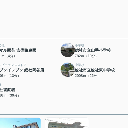
の他
小学校
マル園芸 吉備路農園
総社市立山手小学校
71ｍ（4分）
782ｍ（10分）
ンビニエンスストア
中学校
ブンイレブン 総社岡谷店
総社市立総社東中学校
006ｍ（13分）
2008ｍ（26分）
察
社警察署
366ｍ（30分）