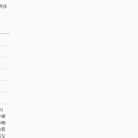
停歩
り
や家
の物
の惹
話な