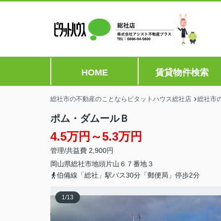
HOME
賃貸物件検索
総社市の不動産のことならピタットハウス総社店
総社市
ポム・ダムールＢ
4.5万円～5.3万円
管理/共益費 2,900円
岡山県
総社市
地頭片山
６７番地３
伯備線「総社」駅バス30分「郵便局」停歩2分
1
/
13