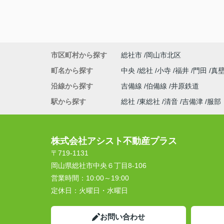
市区町村から探す
総社市
岡山市北区
町名から探す
中央
総社
小寺
福井
門田
真
沿線から探す
吉備線
伯備線
井原鉄道
駅から探す
総社
東総社
清音
吉備津
服部
株式会社アシスト不動産プラス
〒719-1131
岡山県総社市中央６丁目8-106
営業時間：
10:00～19:00
定休日：
火曜日・水曜日
お問い合わせ