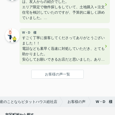
は、友人からの紹介でした。
エリア限定で物件探しをしていて、土地購入＋注文
住宅を検討していたのですが、予算的に厳しく諦め
ていました。
担当者より中古住宅＋フルリノベーションを提案さ
れて予算も安価になりました！
W・D 様
リフォーム済み物件も、いくつか見学しましたが、
すごく丁寧に接客してくださってありがとうござい
やはり自由プランで自分で決めれるフルリノベーシ
ました！！
ョンが私たち家族には合ってました。
電話なども素早く迅速に対処していただき、とても
物件売買だけでは無く、リノベーション工事の最終
助かりました。
打ち合わせまで関わって頂き本当にありがとうござ
安心してお願いできるお店だと思いました。ありが
いました。
とうございました！
予算内で理想の住宅を手に入れる事ができました！
お客様の声一覧
産のことならピタットハウス総社店
お客様の声
W・D 様
市区町村から探す