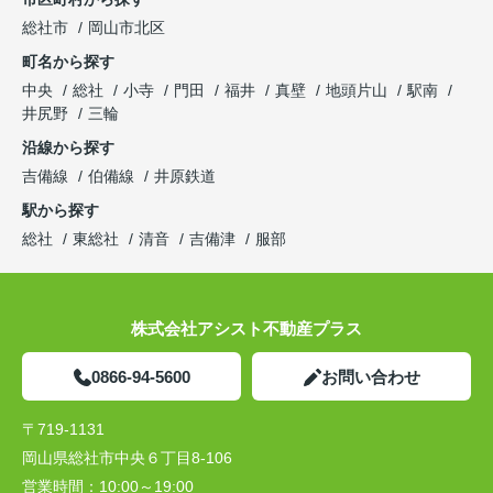
総社市
岡山市北区
町名から探す
中央
総社
小寺
門田
福井
真壁
地頭片山
駅南
井尻野
三輪
沿線から探す
吉備線
伯備線
井原鉄道
駅から探す
総社
東総社
清音
吉備津
服部
株式会社アシスト不動産プラス
0866-94-5600
お問い合わせ
〒719-1131
岡山県総社市中央６丁目8-106
営業時間：
10:00～19:00