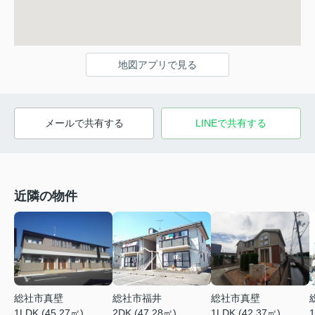
地図アプリで見る
メールで共有する
LINEで共有する
近隣の物件
総社市真壁
総社市福井
総社市真壁
1LDK (45.27㎡)
2DK (47.28㎡)
1LDK (42.37㎡)
1