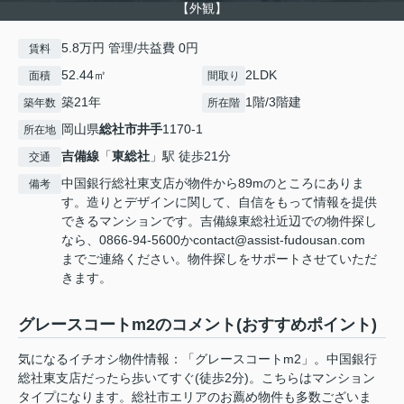
【外観】
5.8万円 管理/共益費 0円
賃料
52.44㎡
2LDK
面積
間取り
築21年
1階/3階建
築年数
所在階
岡山県
総社市
井手
1170-1
所在地
吉備線
「
東総社
」駅 徒歩21分
交通
中国銀行総社東支店が物件から89mのところにありま
備考
す。造りとデザインに関して、自信をもって情報を提供
できるマンションです。吉備線東総社近辺での物件探し
なら、0866-94-5600かcontact@assist-fudousan.com
までご連絡ください。物件探しをサポートさせていただ
きます。
グレースコートm2のコメント(おすすめポイント)
気になるイチオシ物件情報：「グレースコートm2」。中国銀行
総社東支店だったら歩いてすぐ(徒歩2分)。こちらはマンション
タイプになります。総社市エリアのお薦め物件も多数ございま