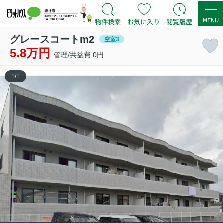
グレースコートm2
空室3
5.8万円
管理/共益費 0円
1
/
1