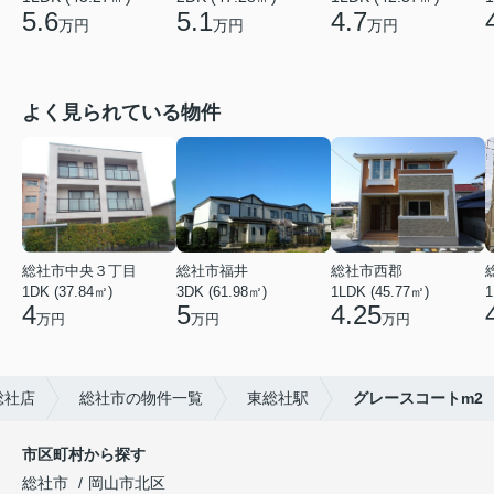
5.6
5.1
4.7
万円
万円
万円
よく見られている物件
総社市中央３丁目
総社市福井
総社市西郡
1DK (37.84㎡)
3DK (61.98㎡)
1LDK (45.77㎡)
1
4
5
4.25
万円
万円
万円
総社店
総社市の物件一覧
東総社駅
グレースコートm2
市区町村から探す
総社市
岡山市北区