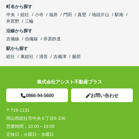
町名から探す
中央
総社
小寺
福井
門田
真壁
地頭片山
駅南
井尻野
三輪
沿線から探す
吉備線
伯備線
井原鉄道
駅から探す
総社
東総社
清音
吉備津
服部
株式会社アシスト不動産プラス
0866-94-5600
お問い合わせ
〒719-1131
岡山県総社市中央６丁目8-106
営業時間：
10:00～19:00
定休日：
火曜日・水曜日