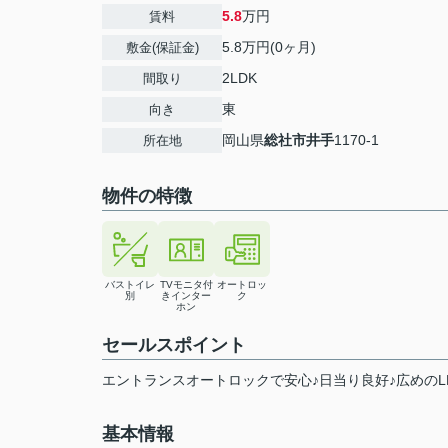
5.8
万円
賃料
5.8万円(0ヶ月)
敷金(保証金)
2LDK
間取り
東
向き
岡山県
総社市
井手
1170-1
所在地
物件の特徴
バストイレ
TVモニタ付
オートロッ
別
きインター
ク
ホン
セールスポイント
エントランスオートロックで安心♪日当り良好♪広めのLD
基本情報