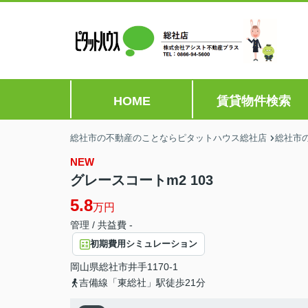
HOME
賃貸物件検索
総社市の不動産のことならピタットハウス総社店
総社市
NEW
グレースコートm2 103
5.8
万円
管理 / 共益費 -
初期費用シミュレーション
岡山県
総社市
井手
1170-1
吉備線「東総社」駅徒歩21分