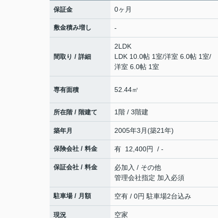
0ヶ月
保証金
敷金積み増し
-
2LDK
LDK 10.0帖 1室
/
洋室 6.0帖 1室
/
間取り / 詳細
洋室 6.0帖 1室
52.44㎡
専有面積
1階 / 3階建
所在階 / 階建て
2005年3月(築21年)
築年月
保険会社 / 料金
有 12,400円 / -
保証会社 / 料金
必加入 / その他
管理会社指定 加入必須
駐車場 / 月額
空有 / 0円 駐車場2台込み
空家
現況