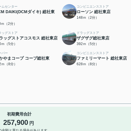
ームセンター
コンビニエンスストア
CM DAIKI(DCMダイキ) 総社東
ローソン 総社東店
148ｍ（2分）
10ｍ（2分）
ラッグストア
ドラッグストア
ラッグストアコスモス 総社東店
ザグザグ総社東店
30ｍ（5分）
392ｍ（5分）
ーパー
コンビニエンスストア
かやまコープ コープ総社東
ファミリーマート 総社東店
62ｍ（8分）
628ｍ（8分）
初期費用合計
257,900
円
の金額と異なる場合があります。