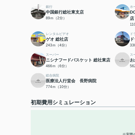
銀行
ホ
中国銀行総社東支店
D
89ｍ（2分）
店
1
レンタルビデオ
ド
ゲオ 総社店
ド
243ｍ（4分）
3
スーパー
ス
ニシナフードバスケット 総社東店
お
466ｍ（6分）
5
総合病院
医療法人行堂会 長野病院
774ｍ（10分）
初期費用シミュレーション
※実際