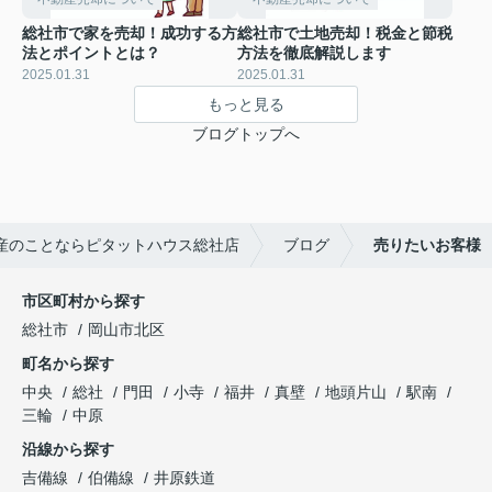
総社市で家を売却！成功する方
総社市で土地売却！税金と節税
法とポイントとは？
方法を徹底解説します
2025.01.31
2025.01.31
もっと見る
ブログトップへ
産のことならピタットハウス総社店
ブログ
売りたいお客様
市区町村から探す
総社市
岡山市北区
町名から探す
中央
総社
門田
小寺
福井
真壁
地頭片山
駅南
三輪
中原
沿線から探す
吉備線
伯備線
井原鉄道