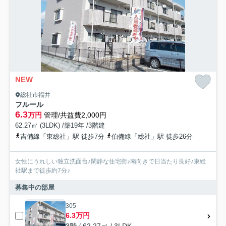
NEW
総社市福井
フルール
6.3
万円
管理/共益費2,000円
62.27㎡ (3LDK) /築19年 /3階建
吉備線「東総社」駅 徒歩7分
伯備線「総社」駅 徒歩26分
女性にうれしい独立洗面台♪閑静な住宅街♪南向きで日当たり良好♪東総
社駅まで徒歩約7分♪
募集中の部屋
305
6.3万円
3階 / 62.27㎡ / 3LDK