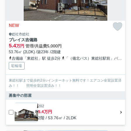
NEW
総社市総社
プレイス吉備路
5.4
万円
管理/共益費5,000円
53.76㎡ (2LDK) /築23年 /2階建
吉備線「東総社」駅 徒歩2分
「（備北バス）東総社駅前」バス停下車 徒歩3分
駐輪場
東総社駅まで徒歩約2分♪インターネット無料です！エアコン全室設置済
み！！ 照明全室設置済み！！
募集中の部屋
202
5.4万円
2階 / 53.76㎡ / 2LDK