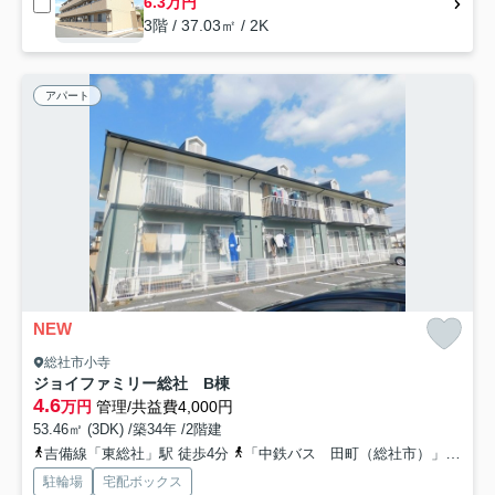
6.3万円
3階 / 37.03㎡ / 2K
アパート
NEW
総社市小寺
ジョイファミリー総社 B棟
4.6
万円
管理/共益費4,000円
53.46㎡ (3DK) /築34年 /2階建
吉備線「東総社」駅 徒歩4分
「中鉄バス 田町（総社市）」バス停下車 徒歩5分
駐輪場
宅配ボックス