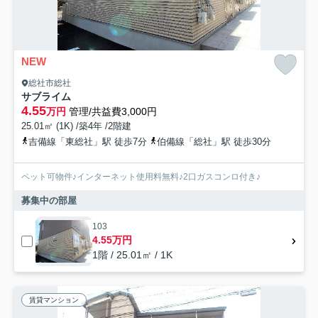
NEW
総社市総社
サブライム
4.55
万円
管理/共益費3,000円
25.01㎡ (1K) /築4年 /2階建
吉備線「東総社」駅 徒歩7分
伯備線「総社」駅 徒歩30分
ペット可物件♪インターネット使用料無料♪2口ガスコンロ付き♪
募集中の部屋
103
4.55万円
1階 / 25.01㎡ / 1K
賃貸マンション