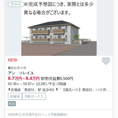
アパート
NEW
総社市小寺
アン ソレイユ
8.7
9.4
万円～
万円
管理/共益費5,500円
50.38㎡～59.87㎡ (2LDK) /予定 /2階建
吉備線「東総社」駅 徒歩4分
「【備北バス】東総社」バス停下車 徒歩5分
駐輪場
宅配ボックス
新築
2026年11月完成予定のペット可新築物件♪