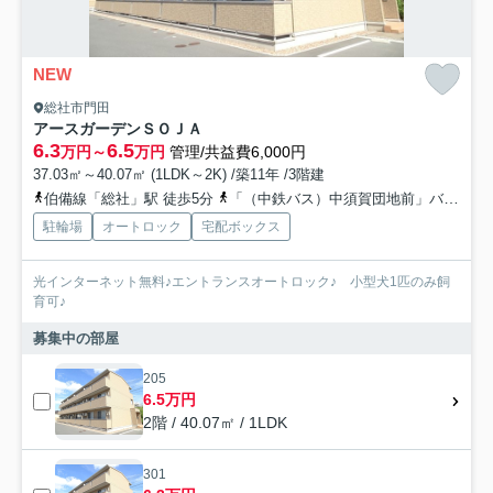
NEW
総社市門田
アースガーデンＳＯＪＡ
6.3
6.5
万円～
万円
管理/共益費6,000円
37.03㎡～40.07㎡ (1LDK～2K) /築11年 /3階建
伯備線「総社」駅 徒歩5分
「（中鉄バス）中須賀団地前」バス停下車 徒歩4分
駐輪場
オートロック
宅配ボックス
光インターネット無料♪エントランスオートロック♪ 小型犬1匹のみ飼
育可♪
募集中の部屋
205
6.5万円
2階 / 40.07㎡ / 1LDK
301