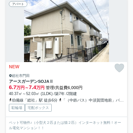
アパート
NEW
総社市門田
アースガーデンSOJAⅡ
6.7
7.4
万円～
万円
管理/共益費6,000円
40.37㎡～52.03㎡ (1LDK) /築7年 /2階建
伯備線「総社」駅 徒歩6分
「（中鉄バス）中須賀団地前」バス停下車 徒歩3分
駐輪場
宅配ボックス
ペット可物件♪（小型犬２匹または猫２匹）インターネット無料！オー
ル電化マンション！！