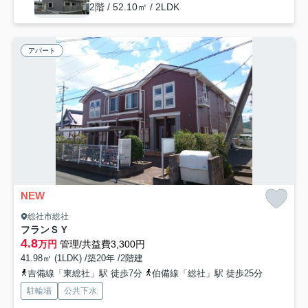
2階 / 52.10㎡ / 2LDK
アパート
NEW
総社市総社
フランＳＹ
4.8
万円
管理/共益費3,300円
41.98㎡ (1LDK) /築20年 /2階建
吉備線「東総社」駅 徒歩7分
伯備線「総社」駅 徒歩25分
駐輪場
公共下水