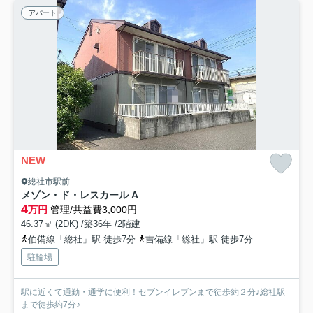
アパート
NEW
総社市駅前
メゾン・ド・レスカール A
4
万円
管理/共益費3,000円
46.37㎡ (2DK) /築36年 /2階建
伯備線「総社」駅 徒歩7分
吉備線「総社」駅 徒歩7分
駐輪場
駅に近くて通勤・通学に便利！セブンイレブンまで徒歩約２分♪総社駅
まで徒歩約7分♪