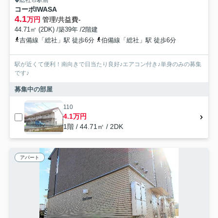
総社市駅前
コーポIWASA
4.1
万円
管理/共益費-
44.71㎡ (2DK) /築39年 /2階建
吉備線「総社」駅 徒歩6分
伯備線「総社」駅 徒歩6分
駅が近くて便利！南向きで日当たり良好♪エアコン付き♪単身のみの募集
です♪
募集中の部屋
110
4.1万円
1階 / 44.71㎡ / 2DK
アパート