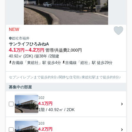
NEW
総社市福井
サンライフひろみねA
4.1
4.2
万円～
万円
管理/共益費2,000円
40.92㎡ (2DK) /築38年 /2階建
吉備線「東総社」駅 徒歩4分
吉備線「総社」駅 徒歩29分
セブンイレブンまで徒歩約9分♪閑静な住宅街♪東総社駅まで徒歩約8分♪
募集中の部屋
102
4.1万円
1階 / 40.92㎡ / 2DK
103
4.2万円