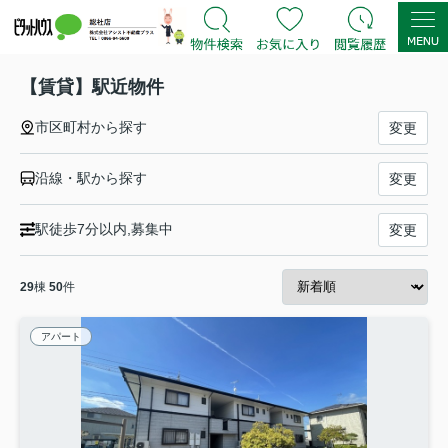
【賃貸】駅近物件
市区町村から探す
変更
沿線・駅から探す
変更
駅徒歩7分以内,募集中
変更
29
棟
50
件
アパート