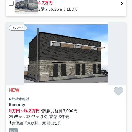
6.7万円
2階 / 56.26㎡ / 1LDK
アパート
NEW
総社市総社
Serenity
5
5.2
万円～
万円
管理/共益費3,000円
26.65㎡～32.97㎡ (1K) /新築 /2階建
吉備線「東総社」駅 徒歩2分
新築