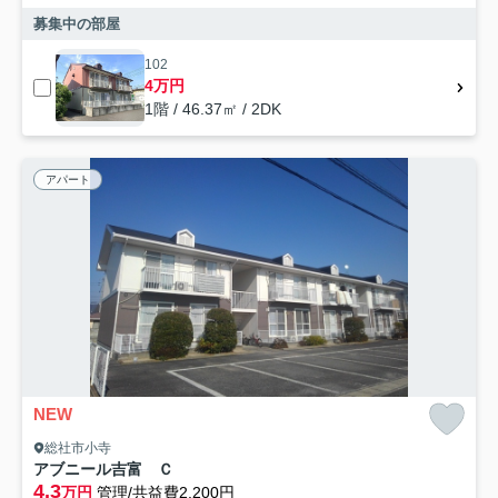
募集中の部屋
102
4万円
1階 / 46.37㎡ / 2DK
アパート
NEW
総社市小寺
アブニール吉富 Ｃ
4.3
万円
管理/共益費2,200円