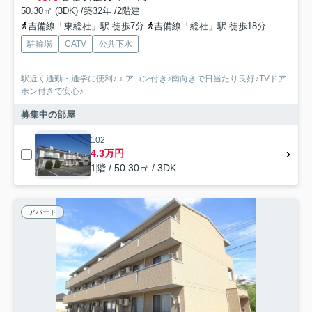
50.30㎡ (3DK) /築32年 /2階建
吉備線「東総社」駅 徒歩7分
吉備線「総社」駅 徒歩18分
駐輪場
CATV
公共下水
駅近く通勤・通学に便利♪エアコン付き♪南向きで日当たり良好♪TVドア
ホン付きで安心♪
募集中の部屋
102
4.3万円
1階 / 50.30㎡ / 3DK
アパート