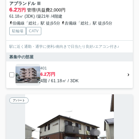
アプランドル Ⅲ
6.2
万円
管理/共益費2,000円
61.18㎡ (3DK) /築21年 /4階建
伯備線「総社」駅 徒歩5分
吉備線「総社」駅 徒歩5分
駐輪場
CATV
駅に近く通勤・通学に便利♪南向きで日当たり良好♪エアコン付き♪
募集中の部屋
401
6.2万円
4階 / 61.18㎡ / 3DK
アパート