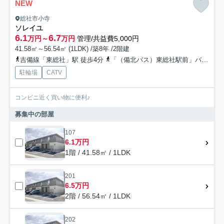
NEW
総社市小寺
ソレイユ
6.1
6.7
万円～
万円
管理/共益費5,000円
41.58㎡～56.54㎡ (1LDK) /築8年 /2階建
吉備線「東総社」駅 徒歩4分
「（備北バス）東総社駅前」バス停下車 徒歩4分
駐輪場
CATV
コンビニ近く買い物に便利♪
募集中の部屋
107
6.1万円
1階 / 41.58㎡ / 1LDK
201
6.5万円
2階 / 56.54㎡ / 1LDK
202