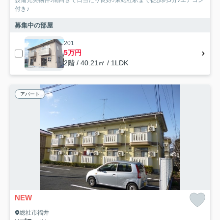
設備充実物件♪南向きで日当たり良好♪東総社駅まで徒歩約5分♪エアコン
付き♪
募集中の部屋
201
5万円
2階 / 40.21㎡ / 1LDK
アパート
NEW
総社市福井