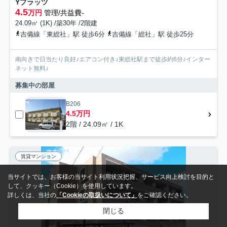
Yプラッツ
4.5
万円
管理/共益費-
24.09㎡ (1K) /築30年 /2階建
吉備線「東総社」駅 徒歩6分
吉備線「総社」駅 徒歩25分
南向きで日当たり良好♪エアコン付き♪東総社駅まで徒歩約6分♪インター
ネット無料♪
募集中の部屋
B206
4.5万円
2階 / 24.09㎡ / 1K
賃貸マンション
当サイトでは、お客様の当サイト利用状況把握、サービス向上検討を目的と
して、クッキー（Cookie）を使用しています。
詳しくは、当社の
「Cookieの取扱いについて」
をご確認ください。
閉じる