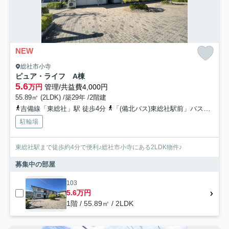
NEW
総社市小寺
ピュア・ライフ A棟
5.6
万円
管理/共益費4,000円
55.89㎡ (2LDK) /築29年 /2階建
吉備線「東総社」駅 徒歩4分
「(備北バス)東総社駅前」バス停下車 徒歩4分
駐輪場
東総社駅まで徒歩約4分で便利♪総社市小寺にある2LDK物件♪
募集中の部屋
103
5.6万円
1階 / 55.89㎡ / 2LDK