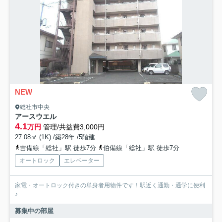
NEW
総社市中央
アースウエル
4.1
万円
管理/共益費3,000円
27.08㎡ (1K) /築28年 /5階建
吉備線「総社」駅 徒歩7分
伯備線「総社」駅 徒歩7分
オートロック
エレベーター
家電・オートロック付きの単身者用物件です！駅近く通勤・通学に便利
♪
募集中の部屋