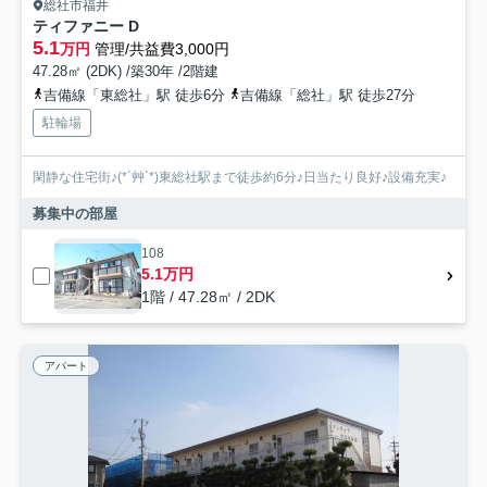
総社市福井
ティファニー D
5.1
万円
管理/共益費3,000円
47.28㎡ (2DK) /築30年 /2階建
吉備線「東総社」駅 徒歩6分
吉備線「総社」駅 徒歩27分
駐輪場
閑静な住宅街♪(*´艸`*)東総社駅まで徒歩約6分♪日当たり良好♪設備充実♪
募集中の部屋
108
5.1万円
1階 / 47.28㎡ / 2DK
アパート