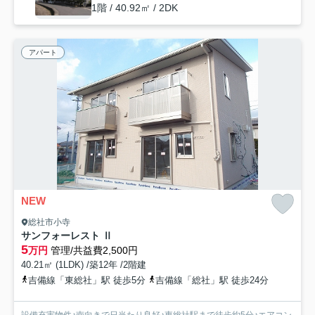
1階 / 40.92㎡ / 2DK
アパート
NEW
総社市小寺
サンフォーレスト Ⅱ
5
万円
管理/共益費2,500円
40.21㎡ (1LDK) /築12年 /2階建
吉備線「東総社」駅 徒歩5分
吉備線「総社」駅 徒歩24分