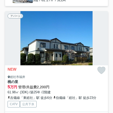
アパート
NEW
総社市福井
桃の里
5
万円
管理/共益費2,200円
61.98㎡ (3DK) /築25年 /2階建
吉備線「東総社」駅 徒歩6分
伯備線「総社」駅 徒歩23分
CATV
公共下水