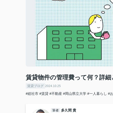
賃貸物件の管理費って何？詳細
賃貸ブログ
2024.10.25
#総社市
#賃貸
#不動産
#岡山県立大学
#一人暮らし
#
多久間 貴
筆者