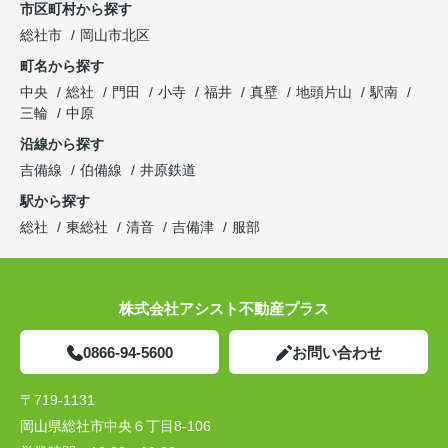
市区町村から探す
総社市
岡山市北区
町名から探す
中央
総社
門田
小寺
福井
真壁
地頭片山
駅南
三輪
中原
沿線から探す
吉備線
伯備線
井原鉄道
駅から探す
総社
東総社
清音
吉備津
服部
株式会社アシスト不動産プラス
0866-94-5600
お問い合わせ
〒719-1131
岡山県総社市中央６丁目8-106