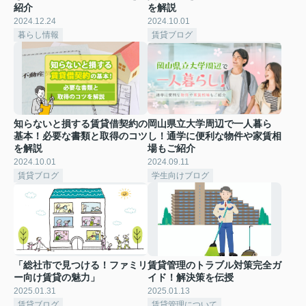
紹介
を解説
2024.12.24
2024.10.01
暮らし情報
賃貸ブログ
知らないと損する賃貸借契約の
岡山県立大学周辺で一人暮ら
基本！必要な書類と取得のコツ
し！通学に便利な物件や家賃相
を解説
場もご紹介
2024.10.01
2024.09.11
賃貸ブログ
学生向けブログ
「総社市で見つける！ファミリ
賃貸管理のトラブル対策完全ガ
ー向け賃貸の魅力」
イド！解決策を伝授
2025.01.31
2025.01.13
賃貸ブログ
賃貸管理について