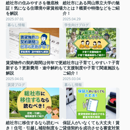
総社市の住みやすさを徹底検
総社市にある岡山県立大学の魅
証！気になる住環境や家賃相場
力とは？概要や特徴などをご紹
を解説
介！
2025.07.01
2025.04.29
暮らし情報
学生向けブログ
賃貸物件の契約期間は何年で更
総社市は子育てしやすい？子育
新する？更新費用・途中解約も
て支援制度や子育て関連施設も
解説
ご紹介！
2025.04.01
2025.03.04
賃貸ブログ
暮らし情報
総社市に移住するなら読むべ
保証人がいなくても大丈夫！賃
き！住宅・引越し補助制度をご
貸借契約を成功させる審査対策