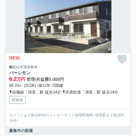
NEW
総社市清音柿木
パーシモン
6.2
万円
管理/共益費5,000円
69.74㎡ (2LDK) /築12年 /2階建
伯備線「清音」駅 徒歩14分
井原鉄道「清音」駅 徒歩14分
駐輪場
ローソンまで徒歩約5分♪インターネット使用料無料♪清音駅まで徒歩約
14分♪
募集中の部屋