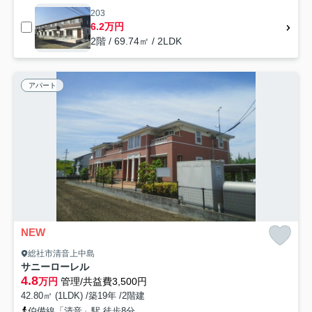
203
6.2万円
2階 / 69.74㎡ / 2LDK
アパート
NEW
総社市清音上中島
サニーローレル
4.8
万円
管理/共益費3,500円
42.80㎡ (1LDK) /築19年 /2階建
伯備線「清音」駅 徒歩8分