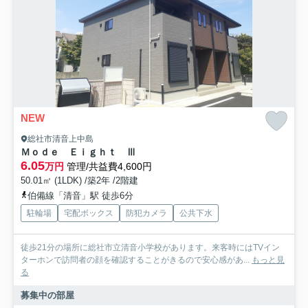
NEW
総社市清音上中島
Ｍｏｄｅ Ｅｉｇｈｔ Ⅲ
6.05
万円
管理/共益費4,600円
50.01㎡ (1LDK) /築2年 /2階建
伯備線「清音」駅 徒歩6分
駐輪場
宅配ボックス
防犯カメラ
公共下水
徒歩21分の場所に総社市立清音小学校があります。来客時にはTVイン
ターホンで訪問者の顔を確認することがきるので安心感があ...
もっと見
る
募集中の部屋