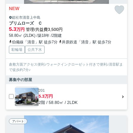
NEW
総社市清音上中島
プリムローズ Ｃ
5.3
万円
管理/共益費3,500円
58.80㎡ (2LDK) /築18年 /2階建
伯備線「清音」駅 徒歩7分
井原鉄道「清音」駅 徒歩7分
駐輪場
公共下水
倉敷方面アクセス便利♪ウォークインクローゼット付きで便利♪清音駅ま
で徒歩約7分♪
募集中の部屋
201
5.3万円
2階 / 58.80㎡ / 2LDK
アパート