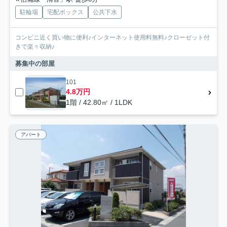
駐輪場
宅配ボックス
公共下水
コンビニ近く買い物に便利♪インターネット使用料無料♪クローゼット付
きで楽々収納♪
募集中の部屋
101
4.8万円
1階 / 42.80㎡ / 1LDK
アパート