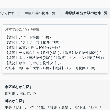
駅から探す
井原鉄道の物件一覧
井原鉄道 清音駅の物件一覧
おすすめこだわり特集
【賃貸】アパート特集(99件)
【賃貸】ファミリー向け物件(78件)
【賃貸】家賃5万円以下物件(57件)
【賃貸】一人暮らし向け物件(46件)
【賃貸】駅近物件(30件)
【賃貸】ネット無料物件(26件)
【賃貸】マンション特集(23件)
【賃貸】敷金・礼金なし物件(21件)
総社市・岡山県立大学(21件)
【賃貸】ペット可物件(13件)
市区町村から探す
総社市
岡山市北区
町名から探す
中央
総社
小寺
門田
福井
真壁
地頭片山
駅南