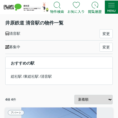
井原鉄道 清音駅の物件一覧
清音駅
変更
募集中
変更
おすすめの駅
総社駅
/
東総社駅
/
清音駅
4
棟
4
件
アパート