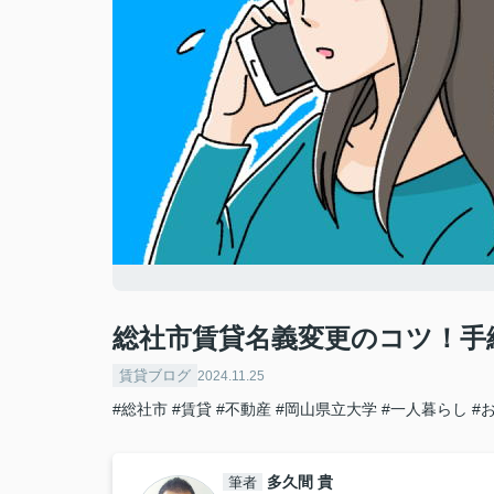
総社市賃貸名義変更のコツ！手
賃貸ブログ
2024.11.25
#総社市
#賃貸
#不動産
#岡山県立大学
#一人暮らし
#
多久間 貴
筆者